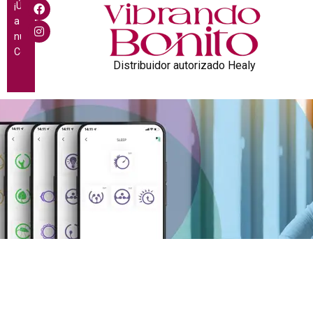
¡Únete
a
nuestra
Comunidad!
Distribuidor autorizado Healy